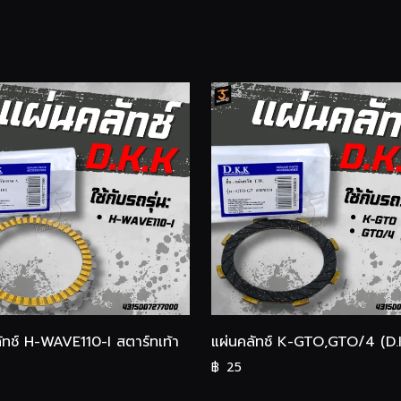
ัทช์ H-WAVE110-I สตาร์ทเท้า
แผ่นคลัทช์ K-GTO,GTO/4 (D.
฿
25