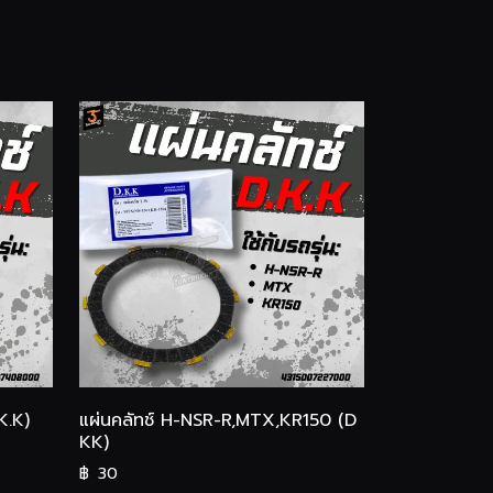
K.K)
แผ่นคลัทช์ H-NSR-R,MTX,KR150 (D
KK)
฿
30