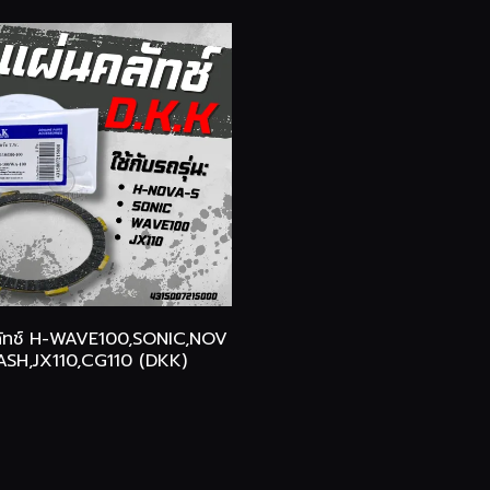
ลัทช์ H-WAVE100,SONIC,NOV
ASH,JX110,CG110 (DKK)