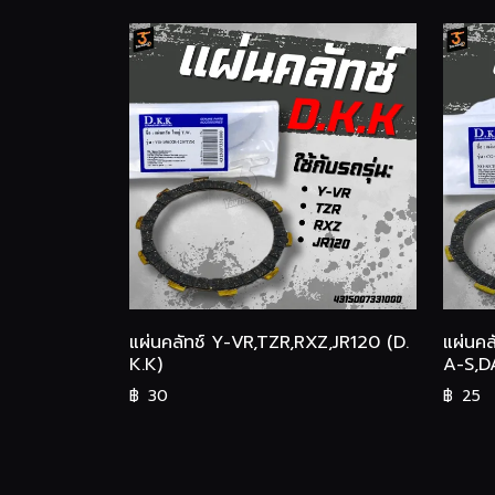
แผ่นคลัทช์ Y-VR,TZR,RXZ,JR120 (D.
แผ่นค
K.K)
A-S,D
฿
30
฿
25