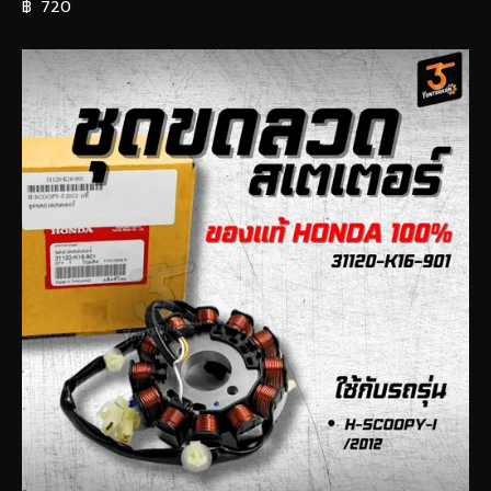
฿
720