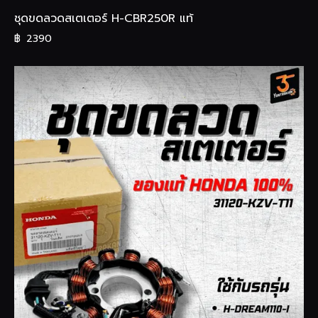
ชุดขดลวดสเตเตอร์ H-CBR250R แท้
฿
2390