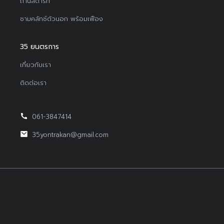
ถ่านสตาร์ท
ชามคลัทช์ตัวนอก พร้อมเฟือง
35 ยนตรการ
เกี่ยวกับเรา
ติดต่อเรา
061-3847414
35yontrakan@gmail.com
Copyright © 2022Yontrakan All Right Reserved.
Design By BEP Digital :
รับทำเว็บไซต์บริษัท