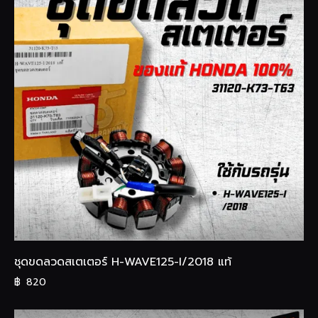
ชุดขดลวดสเตเตอร์ H-WAVE125-I/2018 แท้
฿
820