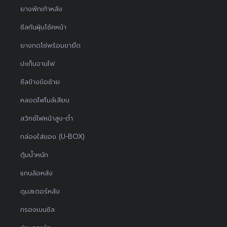
ยางพักเท้าหลัง
ซีลกันฝุ่นโช้คหน้า
ยางกดโซ่พร้อมขายึด
ปะเก็นจานไฟ
ซีลข้างข้อซ้าย
หลอดไฟไมล์เสียบ
สวิทช์ไฟหน้าสูง-ต่ำ
กล่องใส่ของ (U-BOX)
ตุ้มน้ำหนัก
แกนล้อหลัง
ดุมสเตอร์หลัง
กรองเบนซิล