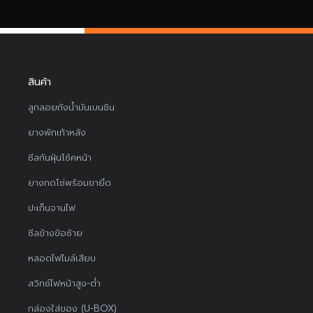
สินค้า
ลูกลอยถังน้ำมันเบนซิน
ยางพักเท้าหลัง
ซีลกันฝุ่นโช้คหน้า
ยางกดโซ่พร้อมขายึด
ปะเก็นจานไฟ
ซีลข้างข้อซ้าย
หลอดไฟไมล์เสียบ
สวิทช์ไฟหน้าสูง-ต่ำ
กล่องใส่ของ (U-BOX)