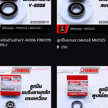
แคร้งด้านซ้ายY-6006 FINO115
ลูกปืนแกนราวสเตอร์ MIO125
115-I
฿
250