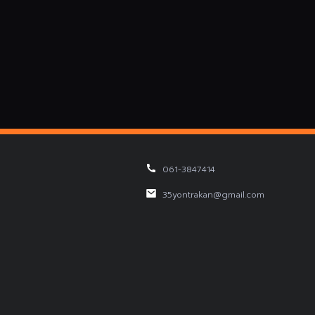
061-3847414
35yontrakan@gmail.com