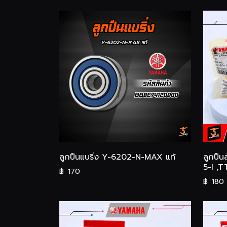
ลูกปืนแบริ่ง Y-6202-N-MAX แท้
ลูกปืน
5-I ,T
฿
170
฿
180