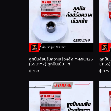
ลูกปืนล้อปรับความเร็วหลัง Y-MIO125
ลูกปืน
(6901Y7) ลูกปืนเข็ม แท้
L115S)
฿
180
฿
175