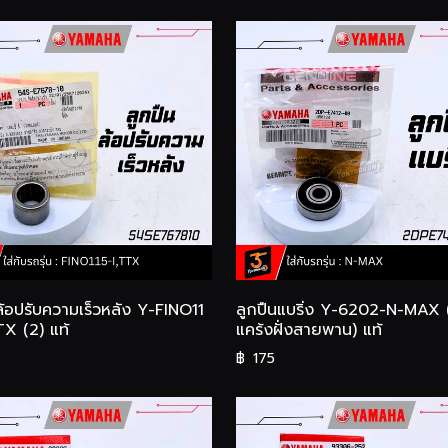
ล้อปรับความเร็วหลัง Y-FINO11
ลูกปืนแบริ่ง Y-6202-N-MAX
TX (2) แท้
แคร้งฝั่งสายพาน) แท้
฿
175