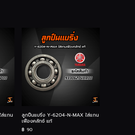
ใส่แกน
ลูกปืนแบริ่ง Y-6204-N-MAX ใส่แกน
เฟืองคลัทช์ แท้
฿
90