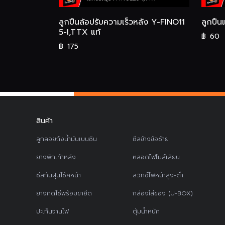
ลูกปืนล้อปรับความเร็วหลัง Y-FINO11
ลูกปืน
5-I,TTX แท้
฿
60
฿
175
สินค้า
ลูกลอยถังน้ำมันเบนซิน
ซีลข้างข้อซ้าย
ยางพักเท้าหลัง
หลอดไฟไมล์เสียบ
ซีลกันฝุ่นโช้คหน้า
สวิทช์ไฟหน้าสูง-ต่ำ
ยางกดโซ่พร้อมขายึด
กล่องใส่ของ (U-BOX)
ปะเก็นจานไฟ
ตุ้มน้ำหนัก