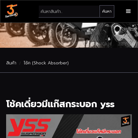
สินค้า
โช้ค (Shock Absorber)
/
โช้คเดี่ยวมีแก๊สกระบอก yss