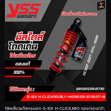
โช้คเดี่ยวแก๊สกระบอก G-SIX H-CLICK,MIO ทอง/แดง/ดำ