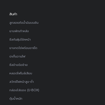
สินค้า
ลูกลอยถังน้ำมันเบนซิน
ยางพักเท้าหลัง
ซีลกันฝุ่นโช้คหน้า
ยางกดโซ่พร้อมขายึด
ปะเก็นจานไฟ
ซีลข้างข้อซ้าย
หลอดไฟไมล์เสียบ
สวิทช์ไฟหน้าสูง-ต่ำ
กล่องใส่ของ (U-BOX)
ตุ้มน้ำหนัก