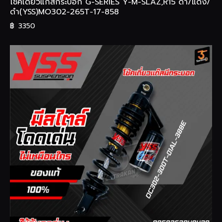
โช้คเดี่ยวแก๊สกระบอก G-SERIES Y-M-SLAZ,R15 ดำ/แดง/
ดำ(YSS)MO302-265T-17-858
฿
3350