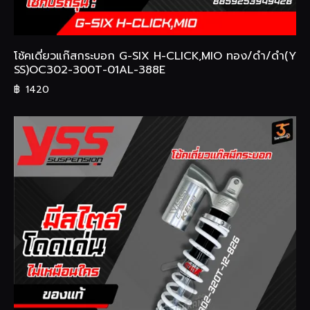
โช้คเดี่ยวแก๊สกระบอก G-SIX H-CLICK,MIO ทอง/ดำ/ดำ(Y
SS)OC302-300T-01AL-388E
฿
1420