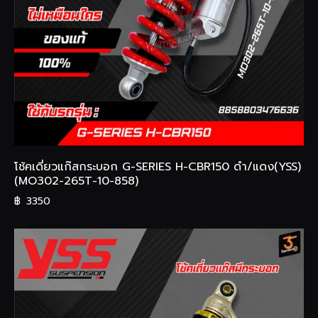
โช้คเดี่ยวแก๊สกระบอก G-SERIES H-CBR150 ดำ/แดง(YSS)
(MO302-265T-10-858)
฿
3350