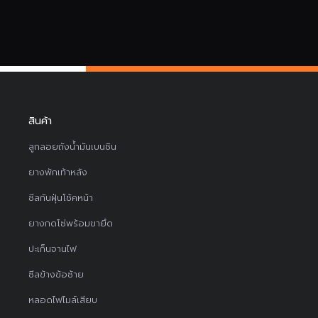
สินค้า
ลูกลอยถังน้ำมันเบนซิน
ยางพักเท้าหลัง
ซีลกันฝุ่นโช้คหน้า
ยางกดโซ่พร้อมขายึด
ปะเก็นจานไฟ
ซีลข้างข้อซ้าย
หลอดไฟไมล์เสียบ