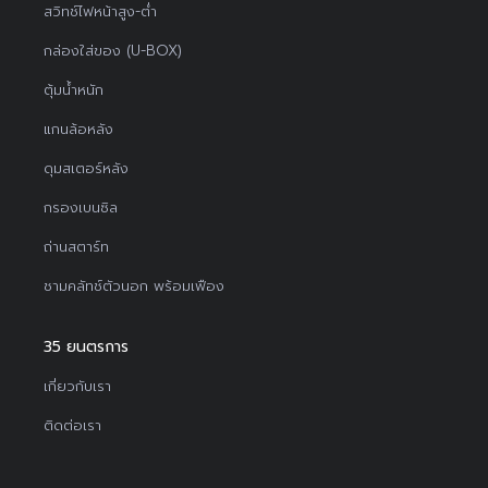
สวิทช์ไฟหน้าสูง-ต่ำ
กล่องใส่ของ (U-BOX)
ตุ้มน้ำหนัก
แกนล้อหลัง
ดุมสเตอร์หลัง
กรองเบนซิล
ถ่านสตาร์ท
ชามคลัทช์ตัวนอก พร้อมเฟือง
35 ยนตรการ
เกี่ยวกับเรา
ติดต่อเรา