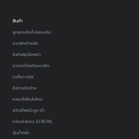
สินค้า
ลูกลอยถังน้ำมันเบนซิน
ยางพักเท้าหลัง
ซีลกันฝุ่นโช้คหน้า
ยางกดโซ่พร้อมขายึด
ปะเก็นจานไฟ
ซีลข้างข้อซ้าย
หลอดไฟไมล์เสียบ
สวิทช์ไฟหน้าสูง-ต่ำ
กล่องใส่ของ (U-BOX)
ตุ้มน้ำหนัก