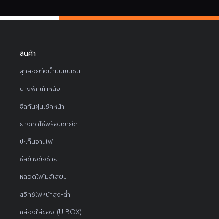
สินค้า
ลูกลอยถังน้ำมันเบนซิน
ยางพักเท้าหลัง
ซีลกันฝุ่นโช้คหน้า
ยางกดโซ่พร้อมขายึด
ปะเก็นจานไฟ
ซีลข้างข้อซ้าย
หลอดไฟไมล์เสียบ
สวิทช์ไฟหน้าสูง-ต่ำ
กล่องใส่ของ (U-BOX)