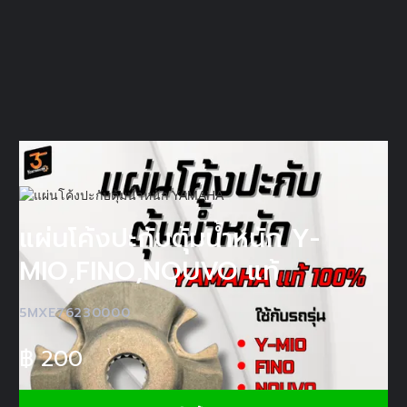
แผ่นโค้งปะกับตุ้มน้ำหนัก Y-
MIO,FINO,NOUVO แท้
5MXE76230000
฿
200