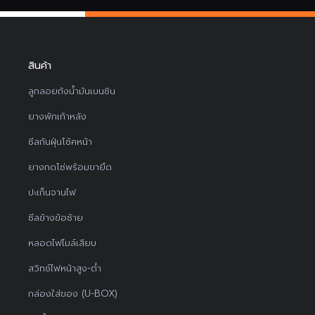
สินค้า
ลูกลอยถังน้ำมันเบนซิน
ยางพักเท้าหลัง
ซีลกันฝุ่นโช้คหน้า
ยางกดโซ่พร้อมขายึด
ปะเก็นจานไฟ
ซีลข้างข้อซ้าย
หลอดไฟไมล์เสียบ
สวิทช์ไฟหน้าสูง-ต่ำ
กล่องใส่ของ (U-BOX)