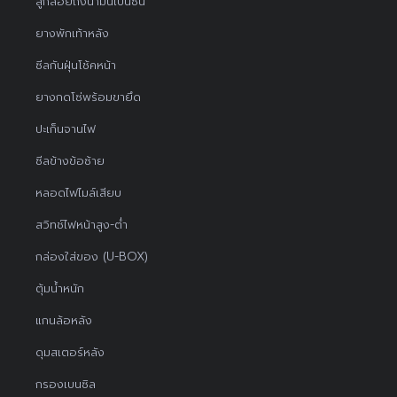
ลูกลอยถังน้ำมันเบนซิน
ยางพักเท้าหลัง
ซีลกันฝุ่นโช้คหน้า
ยางกดโซ่พร้อมขายึด
ปะเก็นจานไฟ
ซีลข้างข้อซ้าย
หลอดไฟไมล์เสียบ
สวิทช์ไฟหน้าสูง-ต่ำ
กล่องใส่ของ (U-BOX)
ตุ้มน้ำหนัก
แกนล้อหลัง
ดุมสเตอร์หลัง
กรองเบนซิล