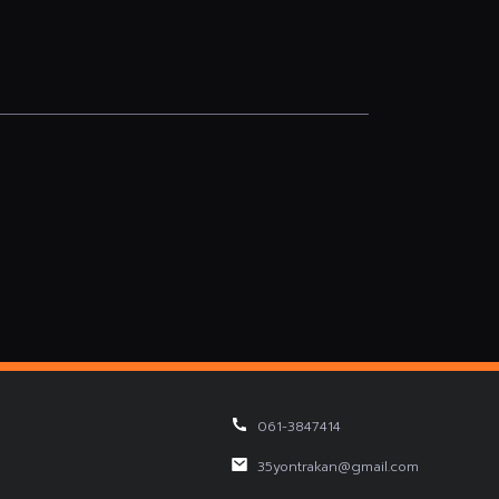
061-3847414
35yontrakan@gmail.com