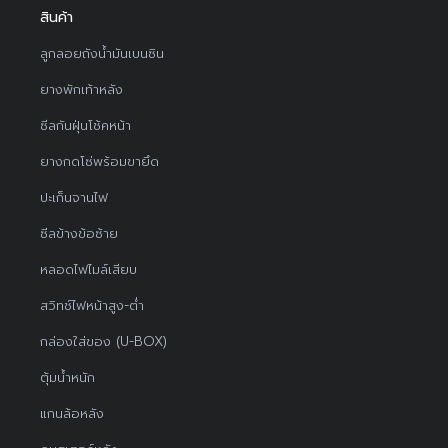
สินค้า
ลูกลอยถังน้ำมันเบนซิน
ยางพักเท้าหลัง
ซีลกันฝุ่นโช้คหน้า
ยางกดโซ่พร้อมขายึด
ปะเก็นจานไฟ
ซีลข้างข้อซ้าย
หลอดไฟไมล์เสียบ
สวิทช์ไฟหน้าสูง-ต่ำ
กล่องใส่ของ (U-BOX)
ตุ้มน้ำหนัก
แกนล้อหลัง