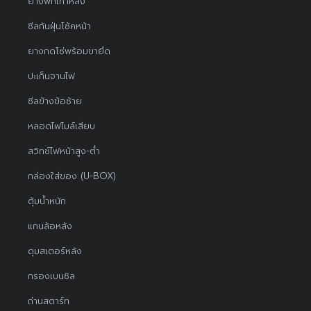
ยางพักเท้าหลัง
ซีลกันฝุ่นโช้คหน้า
ยางกดโซ่พร้อมขายึด
ปะเก็นจานไฟ
ซีลข้างข้อซ้าย
หลอดไฟไมล์เสียบ
สวิทช์ไฟหน้าสูง-ต่ำ
กล่องใส่ของ (U-BOX)
ตุ้มน้ำหนัก
แกนล้อหลัง
ดุมสเตอร์หลัง
กรองเบนซิล
ถ่านสตาร์ท