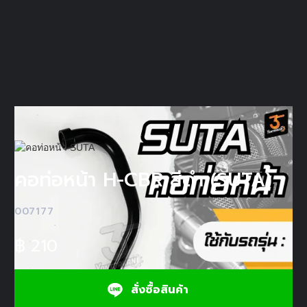
คอท่อหน้า H-CBR สีดำ (SUTA)
007177
฿
210
สั่งซื้อสินค้า