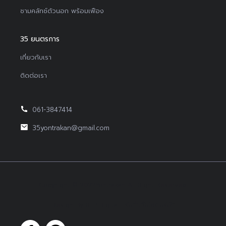
ชามคลัทช์ตัวนอก พร้อมเฟือง
35 ยนตรการ
เกี่ยวกับเรา
ติดต่อเรา
061-3847414
35yontrakan@gmail.com
Copyright © 2022Yontrakan All Right Reserved.
Design By BEP Digital :
รับทำเว็บไซต์บริษัท