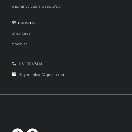
ชามคลัทช์ตัวนอก พร้อมเฟือง
35 ยนตรการ
เกี่ยวกับเรา
ติดต่อเรา
061-3847414
35yontrakan@gmail.com
Copyright © 2022Yontrakan All Right Reserved.
Design By BEP Digital :
รับทำเว็บไซต์บริษัท