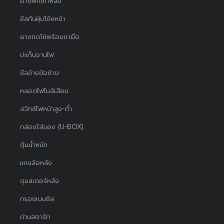
ยางพักเท้าหลัง
ซีลกันฝุ่นโช้คหน้า
ยางกดโซ่พร้อมขายึด
ปะเก็นจานไฟ
ซีลข้างข้อซ้าย
หลอดไฟไมล์เสียบ
สวิทช์ไฟหน้าสูง-ต่ำ
กล่องใส่ของ (U-BOX)
ตุ้มน้ำหนัก
แกนล้อหลัง
ดุมสเตอร์หลัง
กรองเบนซิล
ถ่านสตาร์ท