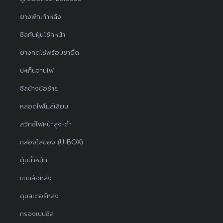
ยางพักเท้าหลัง
ซีลกันฝุ่นโช้คหน้า
ยางกดโซ่พร้อมขายึด
ปะเก็นจานไฟ
ซีลข้างข้อซ้าย
หลอดไฟไมล์เสียบ
สวิทช์ไฟหน้าสูง-ต่ำ
กล่องใส่ของ (U-BOX)
ตุ้มน้ำหนัก
แกนล้อหลัง
ดุมสเตอร์หลัง
กรองเบนซิล