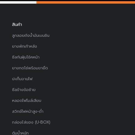
สินค้า
ลูกลอยถังน้ำมันเบนซิน
ยางพักเท้าหลัง
ซีลกันฝุ่นโช้คหน้า
ยางกดโซ่พร้อมขายึด
ปะเก็นจานไฟ
ซีลข้างข้อซ้าย
หลอดไฟไมล์เสียบ
สวิทช์ไฟหน้าสูง-ต่ำ
กล่องใส่ของ (U-BOX)
ตุ้มน้ำหนัก