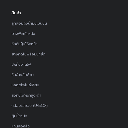
สินค้า
ลูกลอยถังน้ำมันเบนซิน
ยางพักเท้าหลัง
ซีลกันฝุ่นโช้คหน้า
ยางกดโซ่พร้อมขายึด
ปะเก็นจานไฟ
ซีลข้างข้อซ้าย
หลอดไฟไมล์เสียบ
สวิทช์ไฟหน้าสูง-ต่ำ
กล่องใส่ของ (U-BOX)
ตุ้มน้ำหนัก
แกนล้อหลัง