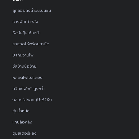
ลูกลอยถังน้ำมันเบนซิน
ยางพักเท้าหลัง
ซีลกันฝุ่นโช้คหน้า
ยางกดโซ่พร้อมขายึด
ปะเก็นจานไฟ
ซีลข้างข้อซ้าย
หลอดไฟไมล์เสียบ
สวิทช์ไฟหน้าสูง-ต่ำ
กล่องใส่ของ (U-BOX)
ตุ้มน้ำหนัก
แกนล้อหลัง
ดุมสเตอร์หลัง