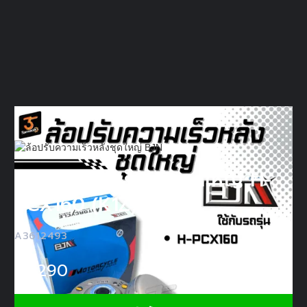
ล้อปรับความเร็วหลังชุดใหญ่ H-
PCX160 (K1Z) (BJN)
A3612493
฿
1290