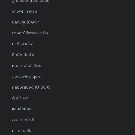
ลูกลอยถังน้ำมันเบนซิน
ยางพักเท้าหลัง
ซีลกันฝุ่นโช้คหน้า
ยางกดโซ่พร้อมขายึด
ปะเก็นจานไฟ
ซีลข้างข้อซ้าย
หลอดไฟไมล์เสียบ
สวิทช์ไฟหน้าสูง-ต่ำ
กล่องใส่ของ (U-BOX)
ตุ้มน้ำหนัก
แกนล้อหลัง
ดุมสเตอร์หลัง
กรองเบนซิล