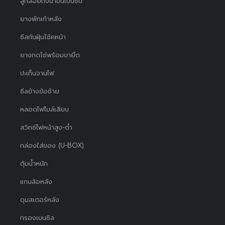
ลูกลอยถังน้ำมันเบนซิน
ยางพักเท้าหลัง
ซีลกันฝุ่นโช้คหน้า
ยางกดโซ่พร้อมขายึด
ปะเก็นจานไฟ
ซีลข้างข้อซ้าย
หลอดไฟไมล์เสียบ
สวิทช์ไฟหน้าสูง-ต่ำ
กล่องใส่ของ (U-BOX)
ตุ้มน้ำหนัก
แกนล้อหลัง
ดุมสเตอร์หลัง
กรองเบนซิล