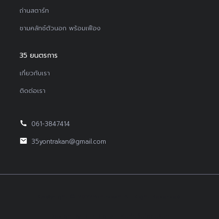
ถ่านสตาร์ท
ชามคลัทช์ตัวนอก พร้อมเฟือง
35 ยนตรการ
เกี่ยวกับเรา
ติดต่อเรา
061-3847414
35yontrakan@gmail.com
Copyright © 2022Yontrakan All Right Reserved.
Design By BEP Digital :
รับทำเว็บไซต์บริษัท