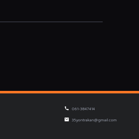
061-3847414
35yontrakan@gmail.com