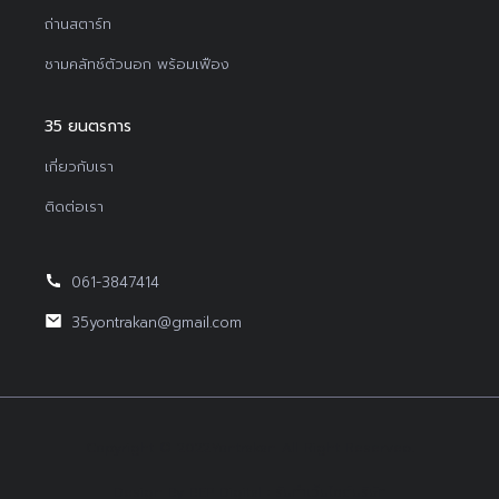
ถ่านสตาร์ท
ชามคลัทช์ตัวนอก พร้อมเฟือง
35 ยนตรการ
เกี่ยวกับเรา
ติดต่อเรา
061-3847414
35yontrakan@gmail.com
Copyright © 2022Yontrakan All Right Reserved.
Design By BEP Digital :
รับทำเว็บไซต์บริษัท