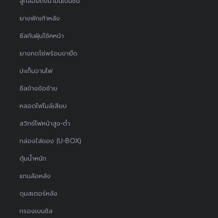
ลูกลอยถังน้ำมันเบนซิน
ยางพักเท้าหลัง
ซีลกันฝุ่นโช้คหน้า
ยางกดโซ่พร้อมขายึด
ปะเก็นจานไฟ
ซีลข้างข้อซ้าย
หลอดไฟไมล์เสียบ
สวิทช์ไฟหน้าสูง-ต่ำ
กล่องใส่ของ (U-BOX)
ตุ้มน้ำหนัก
แกนล้อหลัง
ดุมสเตอร์หลัง
กรองเบนซิล