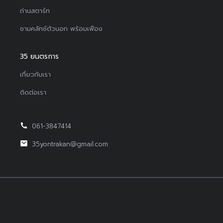
ถ่านสตาร์ท
ชามคลัทช์ตัวนอก พร้อมเฟือง
35 ยนตรการ
เกี่ยวกับเรา
ติดต่อเรา
061-3847414
35yontrakan@gmail.com
Copyright © 2022Yontrakan All Right Reserved.
Design By BEP Digital :
รับทำเว็บไซต์บริษัท