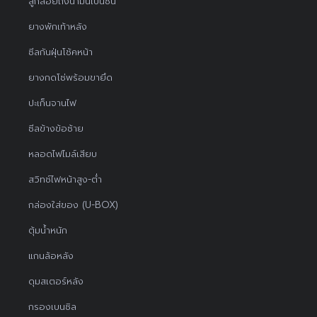
ลูกลอยถังน้ำมันเบนซิน
ยางพักเท้าหลัง
ซีลกันฝุ่นโช้คหน้า
ยางกดโซ่พร้อมขายึด
ปะเก็นจานไฟ
ซีลข้างข้อซ้าย
หลอดไฟไมล์เสียบ
สวิทช์ไฟหน้าสูง-ต่ำ
กล่องใส่ของ (U-BOX)
ตุ้มน้ำหนัก
แกนล้อหลัง
ดุมสเตอร์หลัง
กรองเบนซิล