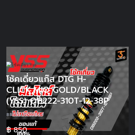
โช้คเดี่ยวแก๊ส DTG H-
CLICK,MIO GOLD/BLACK
(YSS) OB222-310T-12-38P
8859518002844
฿
850