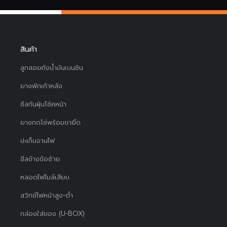
สินค้า
ลูกลอยถังน้ำมันเบนซิน
ยางพักเท้าหลัง
ซีลกันฝุ่นโช้คหน้า
ยางกดโซ่พร้อมขายึด
ปะเก็นจานไฟ
ซีลข้างข้อซ้าย
หลอดไฟไมล์เสียบ
สวิทช์ไฟหน้าสูง-ต่ำ
กล่องใส่ของ (U-BOX)