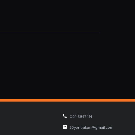
061-3847414
35yontrakan@gmail.com