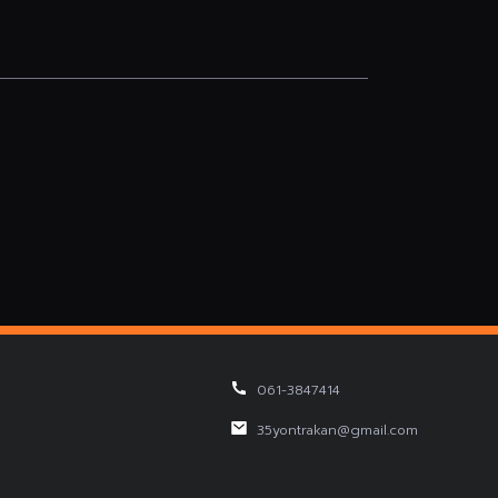
061-3847414
35yontrakan@gmail.com