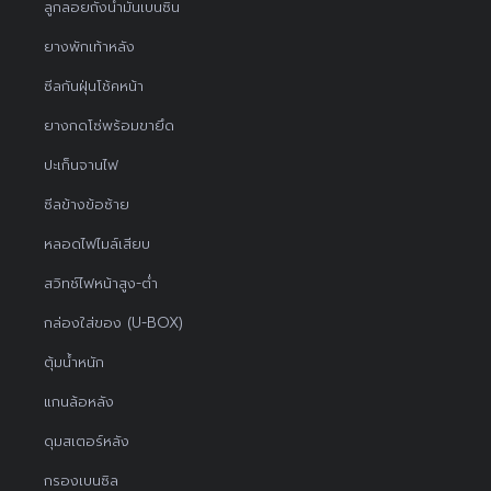
ลูกลอยถังน้ำมันเบนซิน
ยางพักเท้าหลัง
ซีลกันฝุ่นโช้คหน้า
ยางกดโซ่พร้อมขายึด
ปะเก็นจานไฟ
ซีลข้างข้อซ้าย
หลอดไฟไมล์เสียบ
สวิทช์ไฟหน้าสูง-ต่ำ
กล่องใส่ของ (U-BOX)
ตุ้มน้ำหนัก
แกนล้อหลัง
ดุมสเตอร์หลัง
กรองเบนซิล