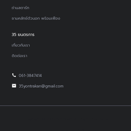
ถ่านสตาร์ท
ชามคลัทช์ตัวนอก พร้อมเฟือง
35 ยนตรการ
เกี่ยวกับเรา
ติดต่อเรา
061-3847414
35yontrakan@gmail.com
Copyright © 2022Yontrakan All Right Reserved.
Design By BEP Digital :
รับทำเว็บไซต์บริษัท