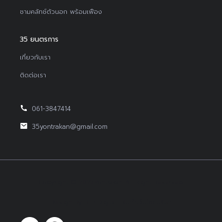
ชามคลัทช์ตัวนอก พร้อมเฟือง
35 ยนตรการ
เกี่ยวกับเรา
ติดต่อเรา
061-3847414
35yontrakan@gmail.com
Copyright © 2022Yontrakan All Right Reserved.
Design By BEP Digital :
รับทำเว็บไซต์บริษัท