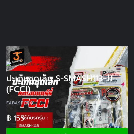
ปะเก็นชุดเล็ก S-SMASH113-JJ
(FCCI)
FABAST030
฿
155