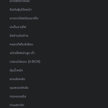
ยางพักเท้าหลัง
ซีลกันฝุ่นโช้คหน้า
ยางกดโซ่พร้อมขายึด
ปะเก็นจานไฟ
ซีลข้างข้อซ้าย
หลอดไฟไมล์เสียบ
สวิทช์ไฟหน้าสูง-ต่ำ
กล่องใส่ของ (U-BOX)
ตุ้มน้ำหนัก
แกนล้อหลัง
ดุมสเตอร์หลัง
กรองเบนซิล
ถ่านสตาร์ท