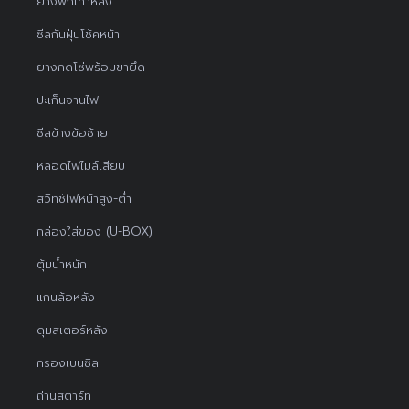
ยางพักเท้าหลัง
ซีลกันฝุ่นโช้คหน้า
ยางกดโซ่พร้อมขายึด
ปะเก็นจานไฟ
ซีลข้างข้อซ้าย
หลอดไฟไมล์เสียบ
สวิทช์ไฟหน้าสูง-ต่ำ
กล่องใส่ของ (U-BOX)
ตุ้มน้ำหนัก
แกนล้อหลัง
ดุมสเตอร์หลัง
กรองเบนซิล
ถ่านสตาร์ท