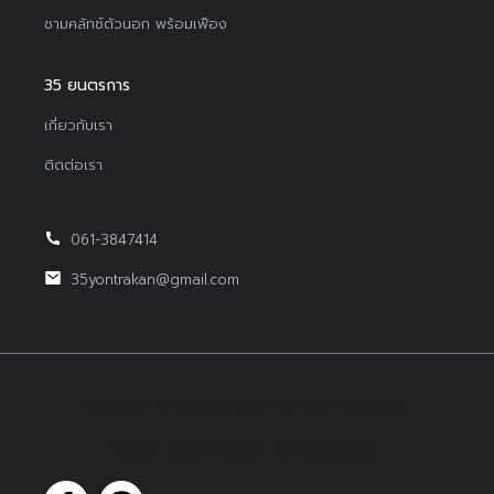
ชามคลัทช์ตัวนอก พร้อมเฟือง
35 ยนตรการ
เกี่ยวกับเรา
ติดต่อเรา
061-3847414
35yontrakan@gmail.com
Copyright © 2022Yontrakan All Right Reserved.
Design By BEP Digital :
รับทำเว็บไซต์บริษัท