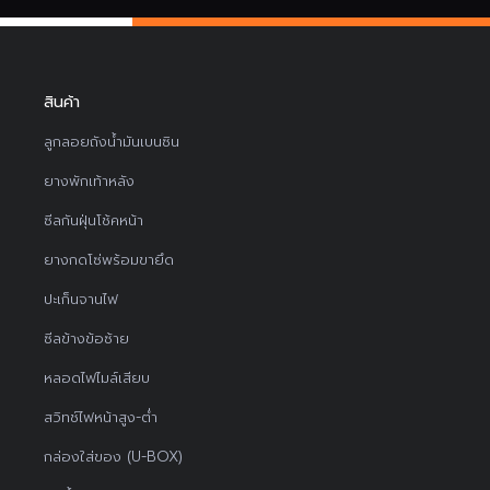
สินค้า
ลูกลอยถังน้ำมันเบนซิน
ยางพักเท้าหลัง
ซีลกันฝุ่นโช้คหน้า
ยางกดโซ่พร้อมขายึด
ปะเก็นจานไฟ
ซีลข้างข้อซ้าย
หลอดไฟไมล์เสียบ
สวิทช์ไฟหน้าสูง-ต่ำ
กล่องใส่ของ (U-BOX)