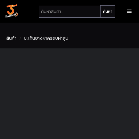
สินค้า
ปะเก็นยางฝาครอบฝาสูบ
/