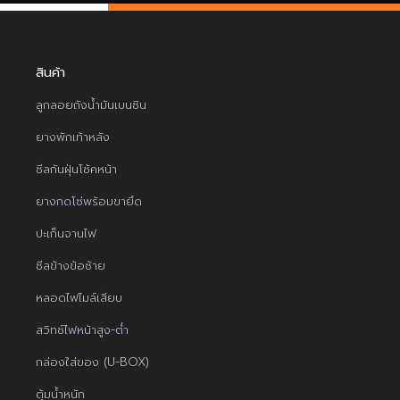
สินค้า
ลูกลอยถังน้ำมันเบนซิน
ยางพักเท้าหลัง
ซีลกันฝุ่นโช้คหน้า
ยางกดโซ่พร้อมขายึด
ปะเก็นจานไฟ
ซีลข้างข้อซ้าย
หลอดไฟไมล์เสียบ
สวิทช์ไฟหน้าสูง-ต่ำ
กล่องใส่ของ (U-BOX)
ตุ้มน้ำหนัก