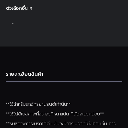
ตัวเลือกอื่น ๆ
-
รายละเอียดสินค้า
**ใช้สำหรับรถจักรยานยนต์เท่านั้น**
**ใช้ได้ดีในสภาพที่จราจรที่หนาแน่น ที่ต้องเบรกบ่อย**
**รับสภาพการเบรคได้ดี แม้นจะมีการเบรคที่ไม่ปกติ เช่น การ