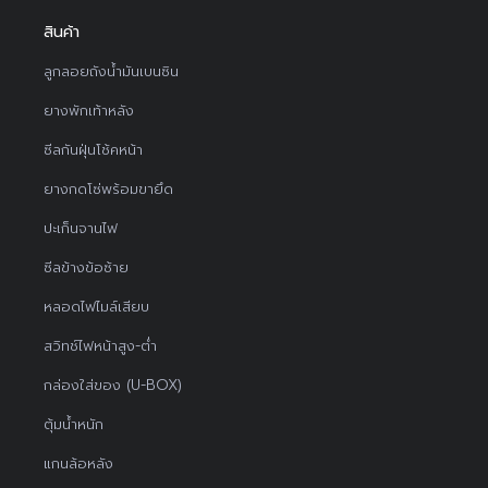
สินค้า
ลูกลอยถังน้ำมันเบนซิน
ยางพักเท้าหลัง
ซีลกันฝุ่นโช้คหน้า
ยางกดโซ่พร้อมขายึด
ปะเก็นจานไฟ
ซีลข้างข้อซ้าย
หลอดไฟไมล์เสียบ
สวิทช์ไฟหน้าสูง-ต่ำ
กล่องใส่ของ (U-BOX)
ตุ้มน้ำหนัก
แกนล้อหลัง