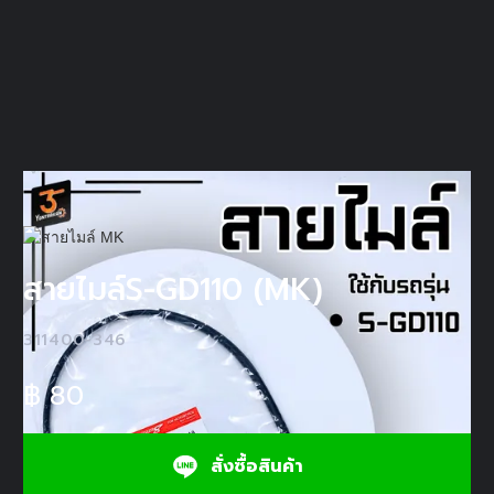
สายไมล์S-GD110 (MK)
311400-346
฿
80
สั่งซื้อสินค้า