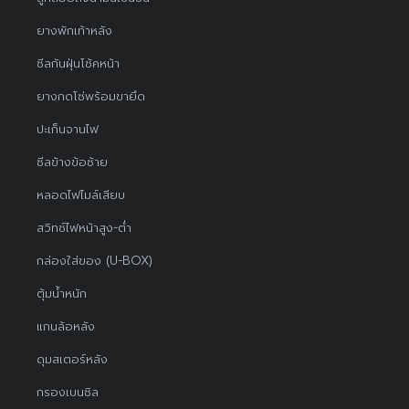
ยางพักเท้าหลัง
ซีลกันฝุ่นโช้คหน้า
ยางกดโซ่พร้อมขายึด
ปะเก็นจานไฟ
ซีลข้างข้อซ้าย
หลอดไฟไมล์เสียบ
สวิทช์ไฟหน้าสูง-ต่ำ
กล่องใส่ของ (U-BOX)
ตุ้มน้ำหนัก
แกนล้อหลัง
ดุมสเตอร์หลัง
กรองเบนซิล