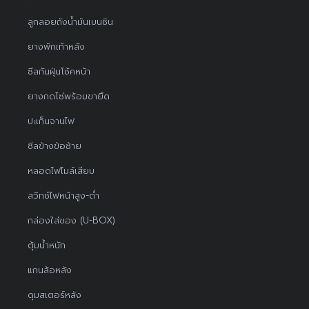
ลูกลอยถังน้ำมันเบนซิน
ยางพักเท้าหลัง
ซีลกันฝุ่นโช้คหน้า
ยางกดโซ่พร้อมขายึด
ปะเก็นจานไฟ
ซีลข้างข้อซ้าย
หลอดไฟไมล์เสียบ
สวิทช์ไฟหน้าสูง-ต่ำ
กล่องใส่ของ (U-BOX)
ตุ้มน้ำหนัก
แกนล้อหลัง
ดุมสเตอร์หลัง