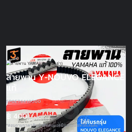
สายพาน Y-NOUVO ELEGANCE
แท้
5P0E76410000
฿
400
*สอบถามราคาสินค้าติดต่อแอดมินทางแชทได้เลยค่ะ*