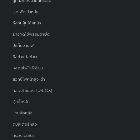
ลูกลอยถังน้ำมันเบนซิน
ยางพักเท้าหลัง
ซีลกันฝุ่นโช้คหน้า
ยางกดโซ่พร้อมขายึด
ปะเก็นจานไฟ
ซีลข้างข้อซ้าย
หลอดไฟไมล์เสียบ
สวิทช์ไฟหน้าสูง-ต่ำ
กล่องใส่ของ (U-BOX)
ตุ้มน้ำหนัก
แกนล้อหลัง
ดุมสเตอร์หลัง
กรองเบนซิล