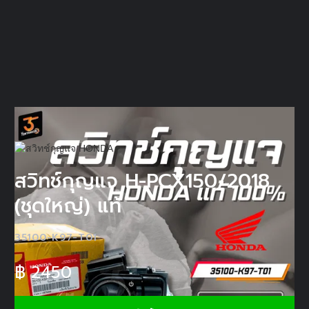
สวิทช์กุญแจ H-PCX150/2018
(ชุดใหญ่) แท้
35100-K97-T01
฿
2450