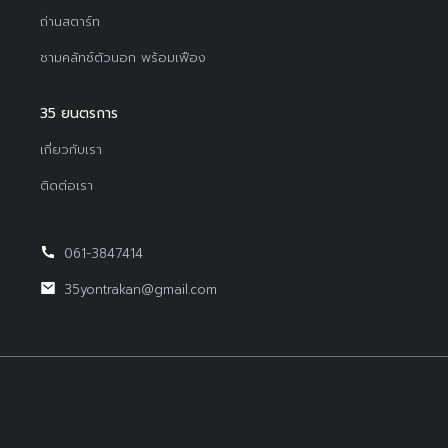
ถ่านสตาร์ท
ชามคลัทช์ตัวนอก พร้อมเฟือง
35 ยนตรการ
เกี่ยวกับเรา
ติดต่อเรา
061-3847414
35yontrakan@gmail.com
Copyright © 2022Yontrakan All Right Reserved.
Design By BEP Digital :
รับทำเว็บไซต์บริษัท