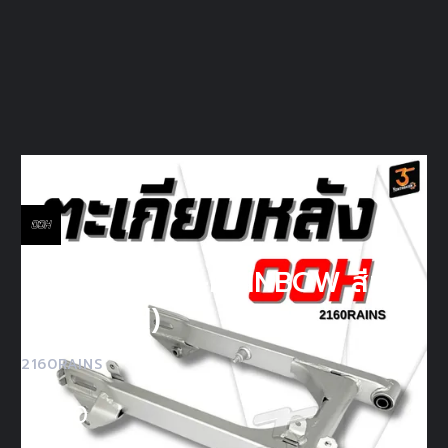
ตะเกียบหลัง Y-RAINBOW สีเทา
เงิน (OOH)
2160RAINS
฿
720