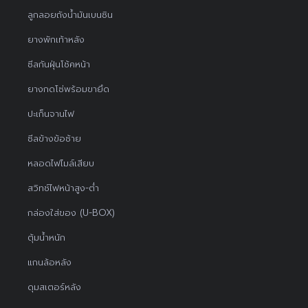
ลูกลอยถังน้ำมันเบนซิน
ยางพักเท้าหลัง
ซีลกันฝุ่นโช้คหน้า
ยางกดโซ่พร้อมขายึด
ปะเก็นจานไฟ
ซีลข้างข้อซ้าย
หลอดไฟไมล์เสียบ
สวิทช์ไฟหน้าสูง-ต่ำ
กล่องใส่ของ (U-BOX)
ตุ้มน้ำหนัก
แกนล้อหลัง
ดุมสเตอร์หลัง