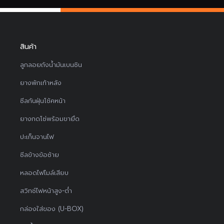
สินค้า
ลูกลอยถังน้ำมันเบนซิน
ยางพักเท้าหลัง
ซีลกันฝุ่นโช้คหน้า
ยางกดโซ่พร้อมขายึด
ปะเก็นจานไฟ
ซีลข้างข้อซ้าย
หลอดไฟไมล์เสียบ
สวิทช์ไฟหน้าสูง-ต่ำ
กล่องใส่ของ (U-BOX)