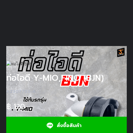
ท่อไอดี Y-MIO,FINO (BJN)
A2307733-A
฿
120
สั่งซื้อสินค้า