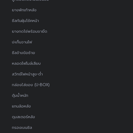
ยางพักเท้าหลัง
ซีลกันฝุ่นโช้คหน้า
ยางกดโซ่พร้อมขายึด
ปะเก็นจานไฟ
ซีลข้างข้อซ้าย
หลอดไฟไมล์เสียบ
สวิทช์ไฟหน้าสูง-ต่ำ
กล่องใส่ของ (U-BOX)
ตุ้มน้ำหนัก
แกนล้อหลัง
ดุมสเตอร์หลัง
กรองเบนซิล