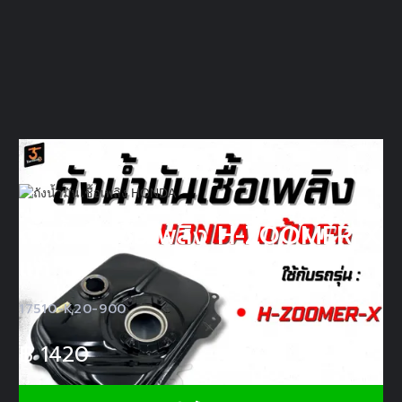
ถังน้ำมันเชื้อเพลิง H-ZOOMER-X
แท้
17510-K20-900
฿
1420