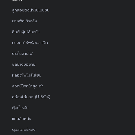
ลูกลอยถังน้ำมันเบนซิน
ยางพักเท้าหลัง
ซีลกันฝุ่นโช้คหน้า
ยางกดโซ่พร้อมขายึด
ปะเก็นจานไฟ
ซีลข้างข้อซ้าย
หลอดไฟไมล์เสียบ
สวิทช์ไฟหน้าสูง-ต่ำ
กล่องใส่ของ (U-BOX)
ตุ้มน้ำหนัก
แกนล้อหลัง
ดุมสเตอร์หลัง