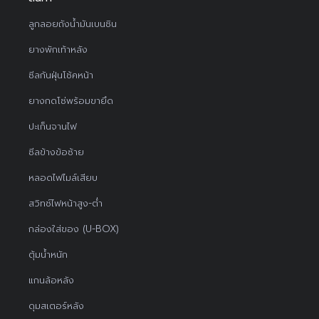
ลูกลอยถังน้ำมันเบนซิน
ยางพักเท้าหลัง
ซีลกันฝุ่นโช้คหน้า
ยางกดโซ่พร้อมขายึด
ปะเก็นจานไฟ
ซีลข้างข้อซ้าย
หลอดไฟไมล์เสียบ
สวิทช์ไฟหน้าสูง-ต่ำ
กล่องใส่ของ (U-BOX)
ตุ้มน้ำหนัก
แกนล้อหลัง
ดุมสเตอร์หลัง