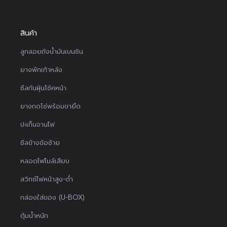
สินค้า
ลูกลอยถังน้ำมันเบนซิน
ยางพักเท้าหลัง
ซีลกันฝุ่นโช้คหน้า
ยางกดโซ่พร้อมขายึด
ปะเก็นจานไฟ
ซีลข้างข้อซ้าย
หลอดไฟไมล์เสียบ
สวิทช์ไฟหน้าสูง-ต่ำ
กล่องใส่ของ (U-BOX)
ตุ้มน้ำหนัก