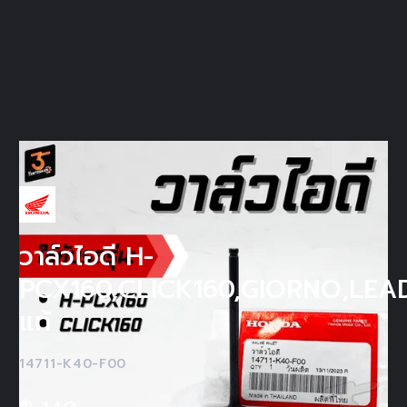
วาล์วไอดี H-
PCX160,CLICK160,GIORNO,LEAD
แท้
14711-K40-F00