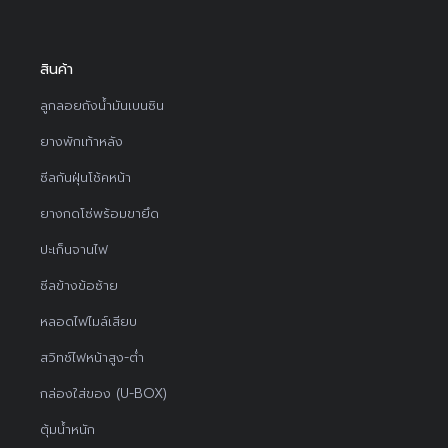
สินค้า
ลูกลอยถังน้ำมันเบนซิน
ยางพักเท้าหลัง
ซีลกันฝุ่นโช้คหน้า
ยางกดโซ่พร้อมขายึด
ปะเก็นจานไฟ
ซีลข้างข้อซ้าย
หลอดไฟไมล์เสียบ
สวิทช์ไฟหน้าสูง-ต่ำ
กล่องใส่ของ (U-BOX)
ตุ้มน้ำหนัก