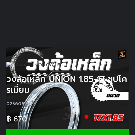
วงล้อเหล็ก UNION 1.85-17 ชุปโค
รเมี่ยม
025606
฿
670