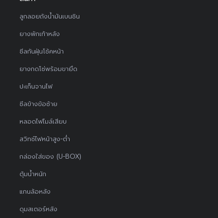
ลูกลอยถังน้ำมันเบนซิน
ยางพักเท้าหลัง
ซีลกันฝุ่นโช้คหน้า
ยางกดโซ่พร้อมขายึด
ปะเก็นจานไฟ
ซีลข้างข้อซ้าย
หลอดไฟไมล์เสียบ
สวิทช์ไฟหน้าสูง-ต่ำ
กล่องใส่ของ (U-BOX)
ตุ้มน้ำหนัก
แกนล้อหลัง
ดุมสเตอร์หลัง