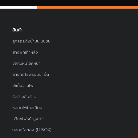
สินค้า
ลูกลอยถังน้ำมันเบนซิน
ยางพักเท้าหลัง
ซีลกันฝุ่นโช้คหน้า
ยางกดโซ่พร้อมขายึด
ปะเก็นจานไฟ
ซีลข้างข้อซ้าย
หลอดไฟไมล์เสียบ
สวิทช์ไฟหน้าสูง-ต่ำ
กล่องใส่ของ (U-BOX)