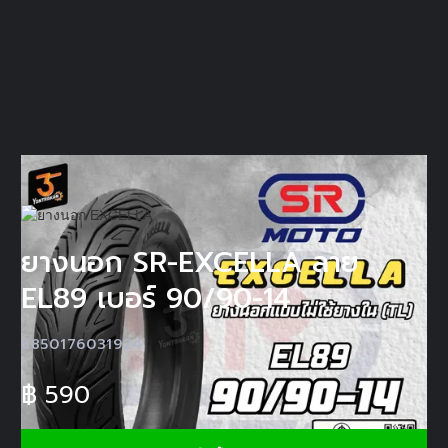
ยางนอก SR-EXCELLA ลาย
EL89 เบอร์ 90/90-14
8850176031924
฿
590