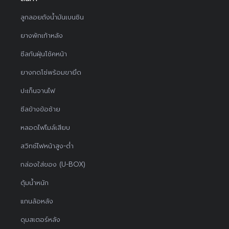
ลูกลอยถังน้ำมันเบนซิน
ยางพักเท้าหลัง
ซีลกันฝุ่นโช้คหน้า
ยางกดโซ่พร้อมขายึด
ปะเก็นจานไฟ
ซีลข้างข้อซ้าย
หลอดไฟไมล์เสียบ
สวิทช์ไฟหน้าสูง-ต่ำ
กล่องใส่ของ (U-BOX)
ตุ้มน้ำหนัก
แกนล้อหลัง
ดุมสเตอร์หลัง