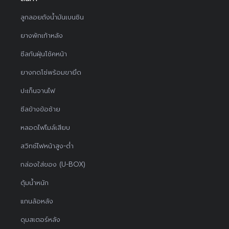
ลูกลอยถังน้ำมันเบนซิน
ยางพักเท้าหลัง
ซีลกันฝุ่นโช้คหน้า
ยางกดโซ่พร้อมขายึด
ปะเก็นจานไฟ
ซีลข้างข้อซ้าย
หลอดไฟไมล์เสียบ
สวิทช์ไฟหน้าสูง-ต่ำ
กล่องใส่ของ (U-BOX)
ตุ้มน้ำหนัก
แกนล้อหลัง
ดุมสเตอร์หลัง