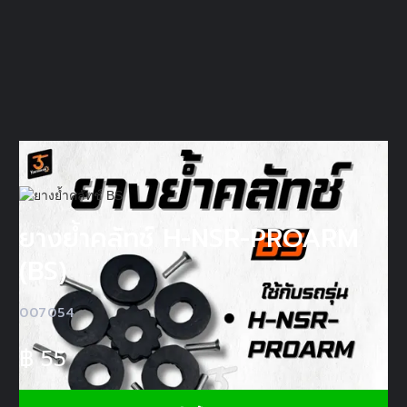
ยางย้ำคลัทช์ H-NSR-PROARM
(BS)
007054
฿
55