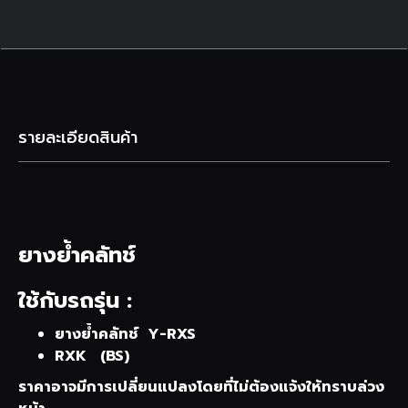
รายละเอียดสินค้า
ยางย้ำคลัทช์
ใช้กับรถรุ่น :
ยางย้ำคลัทช์ Y-RXS
RXK (BS)
ราคาอาจมีการเปลี่ยนแปลงโดยที่ไม่ต้องแจ้งให้ทราบล่วง