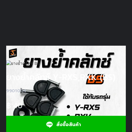
ยางย้ำคลัทช์ Y-RXS,RXK (BS)
9901004
฿
40
สั่งซื้อสินค้า