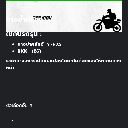
ยางย้ำคลัทช์
ใช้กับรถรุ่น :
ยางย้ำคลัทช์ Y-RXS
RXK (BS)
ราคาอาจมีการเปลี่ยนแปลงโดยที่ไม่ต้องแจ้งให้ทราบล่วง
หน้า
ตัวเลือกอื่น ๆ
-