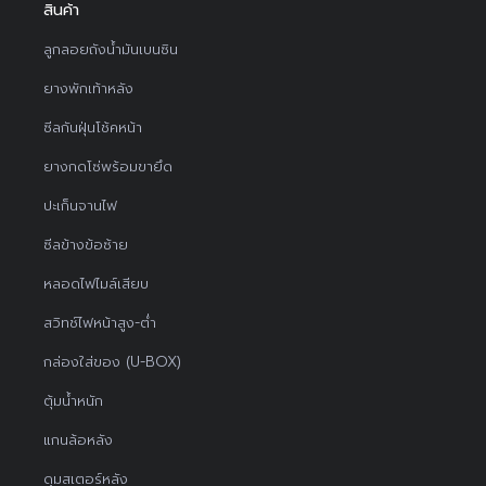
สินค้า
ลูกลอยถังน้ำมันเบนซิน
ยางพักเท้าหลัง
ซีลกันฝุ่นโช้คหน้า
ยางกดโซ่พร้อมขายึด
ปะเก็นจานไฟ
ซีลข้างข้อซ้าย
หลอดไฟไมล์เสียบ
สวิทช์ไฟหน้าสูง-ต่ำ
กล่องใส่ของ (U-BOX)
ตุ้มน้ำหนัก
แกนล้อหลัง
ดุมสเตอร์หลัง