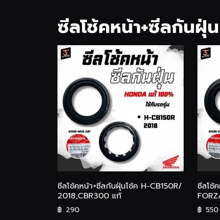
ซีลโช้คหน้า+ซีลกันฝุ่น
ซีลโช้คหน้า+ซีลกันฝุ่นโช้ค H-CB150R/
ซีลโช้
2018,CBR300 แท้
FORZ
฿
290
฿
550