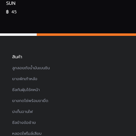
SUN
฿
45
สินค้า
ลูกลอยถังน้ำมันเบนซิน
ยางพักเท้าหลัง
ซีลกันฝุ่นโช้คหน้า
ยางกดโซ่พร้อมขายึด
ปะเก็นจานไฟ
ซีลข้างข้อซ้าย
หลอดไฟไมล์เสียบ