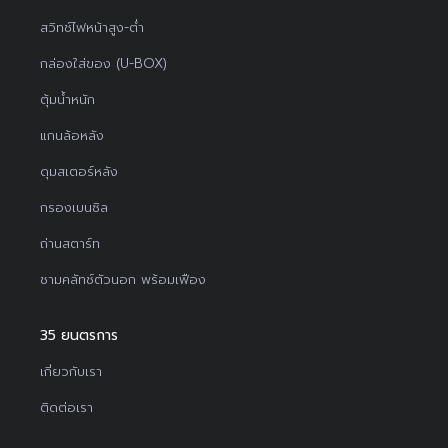
สวิทช์ไฟหน้าสูง-ต่ำ
กล่องใส่ของ (U-BOX)
ตุ้มน้ำหนัก
แกนล้อหลัง
ดุมสเตอร์หลัง
กรองเบนซิล
ถ่านสตาร์ท
ชามคลัทช์ตัวนอก พร้อมเฟือง
35 ยนตรการ
เกี่ยวกับเรา
ติดต่อเรา