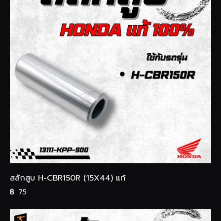
สลักสูบ H-CBR150R (15X44) แท้
฿
75