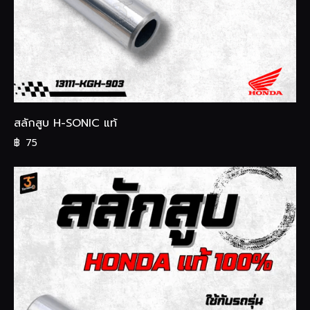
สลักสูบ H-SONIC แท้
฿
75