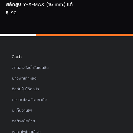
สลักสูบ Y-X-MAX (16 mm.) แท้
฿
90
สินค้า
ลูกลอยถังน้ำมันเบนซิน
ยางพักเท้าหลัง
ซีลกันฝุ่นโช้คหน้า
ยางกดโซ่พร้อมขายึด
ปะเก็นจานไฟ
ซีลข้างข้อซ้าย
หลอดไฟไมล์เสียบ