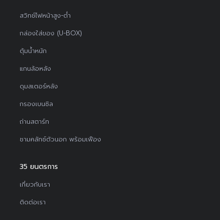
สวิทช์ไฟหน้าสูง-ต่ำ
กล่องใส่ของ (U-BOX)
ตุ้มน้ำหนัก
แกนล้อหลัง
ดุมสเตอร์หลัง
กรองเบนซิล
ถ่านสตาร์ท
ชามคลัทช์ตัวนอก พร้อมเฟือง
35 ยนตรการ
เกี่ยวกับเรา
ติดต่อเรา