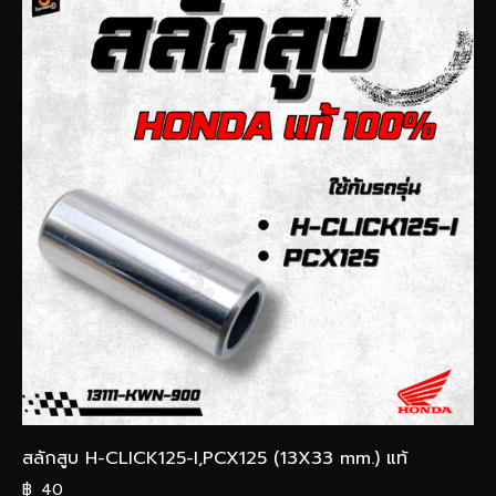
สลักสูบ H-CLICK125-I,PCX125 (13X33 mm.) แท้
฿
40