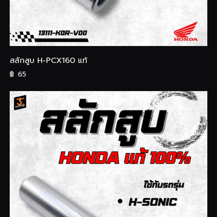
สลักสูบ H-PCX160 แท้
฿
65